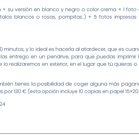
ión + su versión en blanco y negro o color crema + 1 foto
alos blancos o rosas, pompitas..) + 5 fotos impresas
 minutos, y lo ideal es hacerla al atardecer, que es cua
 las entrego en un pendrive, para que puedas imprimir 
 lo realizaremos en exterior, en el lugar que tú quieras o
mbién tienes la posibilidad de coger alguna más paga
s por 130 € (esta opción incluye 10 copias en papel 15×20