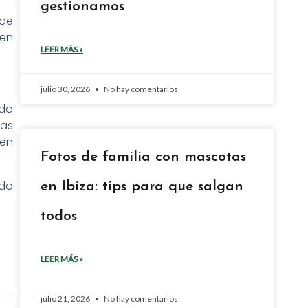
gestionamos
 de
 en
LEER MÁS »
julio 30, 2026
No hay comentarios
ndo
las
 en
Fotos de familia con mascotas
ndo
en Ibiza: tips para que salgan
.
todos
LEER MÁS »
julio 21, 2026
No hay comentarios