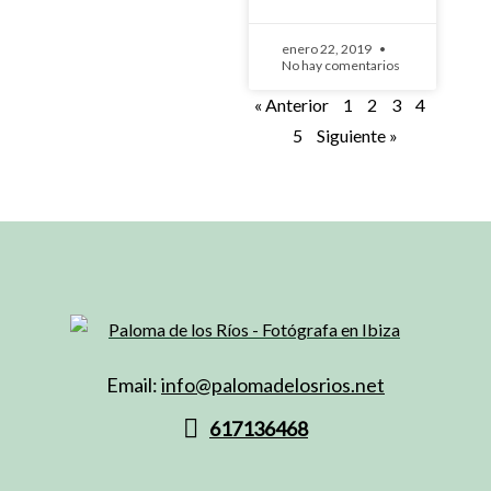
enero 22, 2019
No hay comentarios
« Anterior
1
2
3
4
5
Siguiente »
Email:
info@palomadelosrios.net
617136468