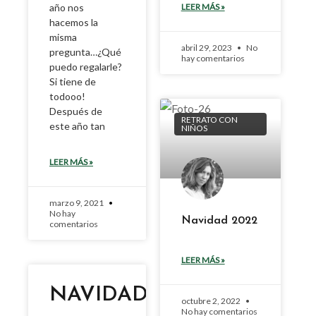
LEER MÁS »
año nos
hacemos la
misma
abril 29, 2023
No
pregunta…¿Qué
hay comentarios
puedo regalarle?
Si tiene de
todooo!
Después de
RETRATO CON
este año tan
NIÑOS
LEER MÁS »
marzo 9, 2021
No hay
Navidad 2022
comentarios
LEER MÁS »
NAVIDAD
octubre 2, 2022
No hay comentarios