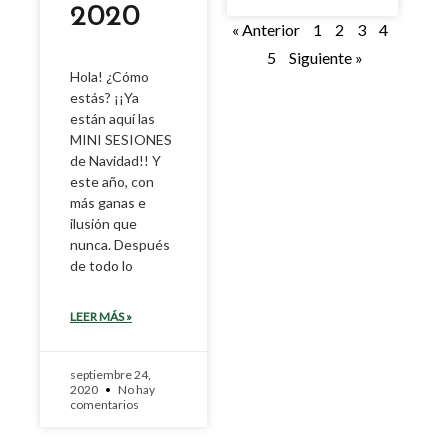
2020
« Anterior
1
2
3
4
5
Siguiente »
Hola! ¿Cómo
estás? ¡¡Ya
están aquí las
MINI SESIONES
de Navidad!! Y
este año, con
más ganas e
ilusión que
nunca. Después
de todo lo
LEER MÁS »
septiembre 24,
2020
No hay
comentarios