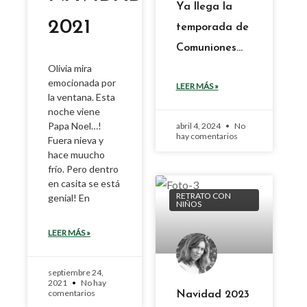
Ya llega la
2021
temporada de
Comuniones…
Olivia mira
emocionada por
LEER MÁS »
la ventana. Esta
noche viene
Papa Noel…!
abril 4, 2024
No
hay comentarios
Fuera nieva y
hace muucho
frío. Pero dentro
en casita se está
RETRATO CON
genial! En
NIÑOS
LEER MÁS »
septiembre 24,
2021
No hay
comentarios
Navidad 2023