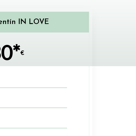
entín IN LOVE
0*
€